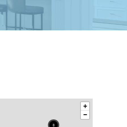
+
−
8