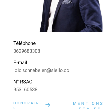
Téléphone
0629683308
E-mail
loic.schnebelen@siello.co
N° RSAC
953160538
HONORAIRE
MENTIONS
S
LÉGALES