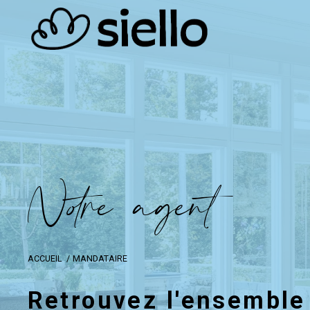
N
o
r
e
a
g
e
n
t
ACCUEIL
MANDATAIRE
Retrouvez l'ensemble