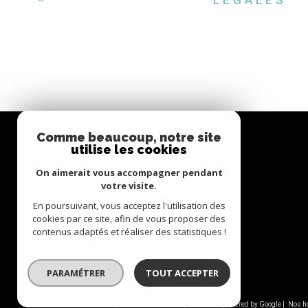
Comme beaucoup, notre site
utilise les cookies
SIELLO
On aimerait vous accompagner pendant
votre visite.
06 27 47 68 72
En poursuivant, vous acceptez l'utilisation des
cookies par ce site, afin de vous proposer des
contact@siello.co
contenus adaptés et réaliser des statistiques !
5 RUE PLEYEL BUREAU 3
93200
Saint-Denis
PARAMÉTRER
TOUT ACCEPTER
© 2026 | Tous droits réservés | Traduction powered by Google |
Nos h