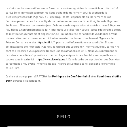
Les informations recueillies sur ce formulaire sont enregistrées dans un fichier informatisé
par La Boite Immo agissant comme Sous-traitant du traitement pour la gestion de la
clientèle/prospects de l'Agence / du Réseau qui reste Responsable du Traitement de vos
Données personnelles. La base légale du traitement repose sur l'intérêt légitime de l'Agence /
du Réseau. Elles sont conservées jusqu'à demande de suppression et sont destinées à l'Agence
/ au Réseau. Conformément à la loi « informatique et libertés », vous disposez des droits d’accès,
de rectification, d’effacement, d’opposition, de limitation et de portabilité de vos données. Vous
pouvez retirer votre consentement à tout moment en contactant directement l’Agence / Le
Réseau. Consultez le site
https://cnil.fr/fr
pour plus d’informations sur vos droits. Si vous
estimez, après avoir contacté l'Agence / le Réseau, que vos droits « Informatique et Libertés » ne
sont pas respectés, vous pouvez adresser une réclamation à la CNIL. Nous vous informons de
l’existence de la liste d'opposition au démarchage téléphonique « Bloctel », sur laquelle vous
pouvez vous inscrire ici :
https://www.bloctel.gouv.fr
. Dans le cadre de la protection des Données
personnelles, nous vous invitons à ne pas inscrire de Données sensibles dans le champ de
saisie libre.
Ce site est protégé par reCAPTCHA, les
Politiques de Confidentialité
et es
Conditions d'utilis
ation
de Google s'appliquent.
SIELLO