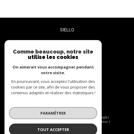
SIELLO
06 27 47 68 72
contact@siello.co
Comme beaucoup, notre site
utilise les cookies
5 RUE PLEYEL BUREAU 3
93200
Saint-Denis
On aimerait vous accompagner pendant
votre visite.
En poursuivant, vous acceptez l'utilisation des
nous suivre sur
cookies par ce site, afin de vous proposer des
contenus adaptés et réaliser des statistiques !
PARAMÉTRER
© 2026 | Tous droits réservés | Traduction powered by Google |
Nos honoraires
Plan du site
Mentions légales
Admin
Nos liens
Politique RGPD
Cookies
TOUT ACCEPTER