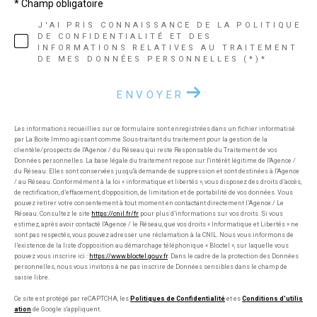
* Champ obligatoire
J'AI PRIS CONNAISSANCE DE LA POLITIQUE
DE CONFIDENTIALITÉ ET DES
INFORMATIONS RELATIVES AU TRAITEMENT
DE MES DONNÉES PERSONNELLES (*)*
ENVOYER
Les informations recueillies sur ce formulaire sont enregistrées dans un fichier informatisé
par La Boite Immo agissant comme Sous-traitant du traitement pour la gestion de la
clientèle/prospects de l'Agence / du Réseau qui reste Responsable du Traitement de vos
Données personnelles. La base légale du traitement repose sur l'intérêt légitime de l'Agence /
du Réseau. Elles sont conservées jusqu'à demande de suppression et sont destinées à l'Agence
/ au Réseau. Conformément à la loi « informatique et libertés », vous disposez des droits d’accès,
de rectification, d’effacement, d’opposition, de limitation et de portabilité de vos données. Vous
pouvez retirer votre consentement à tout moment en contactant directement l’Agence / Le
Réseau. Consultez le site
https://cnil.fr/fr
pour plus d’informations sur vos droits. Si vous
estimez, après avoir contacté l'Agence / le Réseau, que vos droits « Informatique et Libertés » ne
sont pas respectés, vous pouvez adresser une réclamation à la CNIL. Nous vous informons de
l’existence de la liste d'opposition au démarchage téléphonique « Bloctel », sur laquelle vous
pouvez vous inscrire ici :
https://www.bloctel.gouv.fr
. Dans le cadre de la protection des Données
personnelles, nous vous invitons à ne pas inscrire de Données sensibles dans le champ de
saisie libre.
Ce site est protégé par reCAPTCHA, les
Politiques de Confidentialité
et es
Conditions d'utilis
ation
de Google s'appliquent.