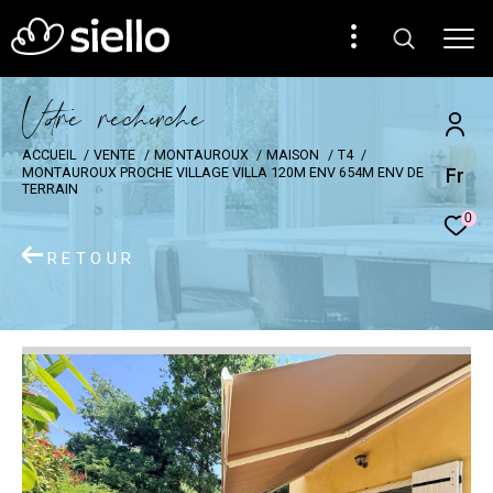
V
o
r
e
r
e
c
e
c
e
ACCUEIL
VENTE
MONTAUROUX
MAISON
T4
Fr
MONTAUROUX PROCHE VILLAGE VILLA 120M ENV 654M ENV DE
TERRAIN
0
RETOUR