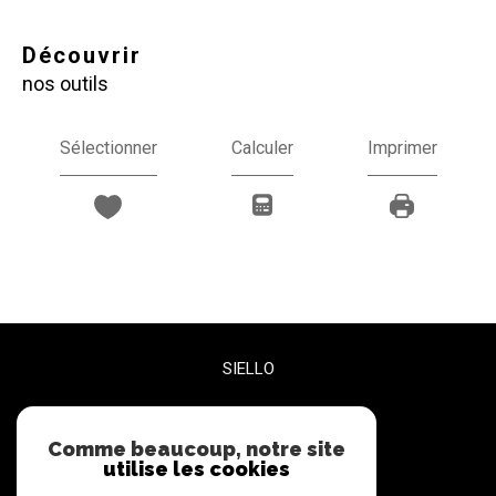
découvrir
nos outils
Sélectionner
Calculer
Imprimer
SIELLO
06 27 47 68 72
contact@siello.co
Comme beaucoup, notre site
utilise les cookies
5 RUE PLEYEL BUREAU 3
93200
Saint-Denis