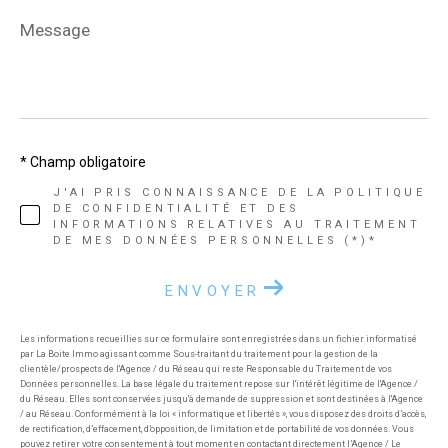
Message
*
* Champ obligatoire
J'AI PRIS CONNAISSANCE DE LA POLITIQUE
DE CONFIDENTIALITÉ ET DES
INFORMATIONS RELATIVES AU TRAITEMENT
DE MES DONNÉES PERSONNELLES (*)*
ENVOYER
Les informations recueillies sur ce formulaire sont enregistrées dans un fichier informatisé
par La Boite Immo agissant comme Sous-traitant du traitement pour la gestion de la
clientèle/prospects de l'Agence / du Réseau qui reste Responsable du Traitement de vos
Données personnelles. La base légale du traitement repose sur l'intérêt légitime de l'Agence /
du Réseau. Elles sont conservées jusqu'à demande de suppression et sont destinées à l'Agence
/ au Réseau. Conformément à la loi « informatique et libertés », vous disposez des droits d’accès,
de rectification, d’effacement, d’opposition, de limitation et de portabilité de vos données. Vous
pouvez retirer votre consentement à tout moment en contactant directement l’Agence / Le