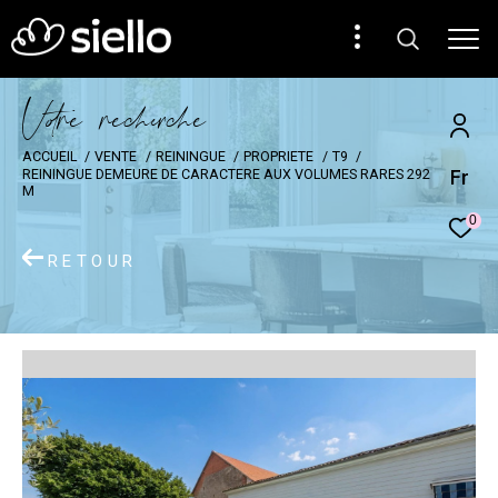
V
o
r
e
r
e
c
e
c
e
ACCUEIL
VENTE
REININGUE
PROPRIETE
T9
Fr
REININGUE DEMEURE DE CARACTERE AUX VOLUMES RARES 292
M
0
RETOUR