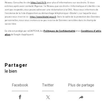
Réseau. Consultez le site
https://cnil.fr/fr
pour plus d’informations sur vos droits. Si vous
estimez, après avoir contacté l'Agence / le Réseau, que vos droits « Informatique et Libertés » ne
sont pas respectés, vous pouvez adresser une réclamation à la CNIL. Nous vous informons de
l’existence de la liste d'opposition au démarchage téléphonique « Bloctel », sur laquelle vous
pouvez vous inscrire ici :
https://www.bloctel.gouv.fr
. Dans le cadre de la protection des Données
personnelles, nous vous invitons à ne pas inscrire de Données sensibles dans le champ de
saisie libre.
Ce site est protégé par reCAPTCHA, les
Politiques de Confidentialité
et es
Conditions d'utilis
ation
de Google s'appliquent.
partager
le bien
Facebook
Twitter
Plus de partage