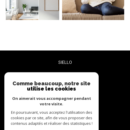
SIELLO
06 27 47 68 72
contact@siello.co
Comme beaucoup, notre site
utilise les cookies
5 RUE PLEYEL BUREAU 3
93200
Saint-Denis
On aimerait vous accompagner pendant
votre visite.
En poursuivant, vous acceptez l'utilisation des
nous suivre sur
cookies par ce site, afin de vous proposer des
contenus adaptés et réaliser des statistiques !