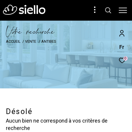
V
o
r
e
r
e
c
e
c
e
ACCUEIL
VENTE
ANTIBES
Fr
0
Désolé
Aucun bien ne correspond à vos critères de
recherche