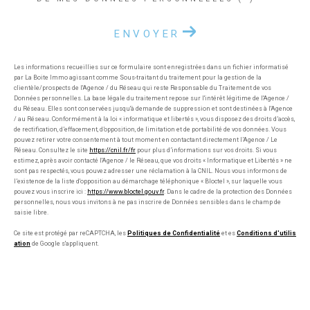
ENVOYER
Les informations recueillies sur ce formulaire sont enregistrées dans un fichier informatisé
par La Boite Immo agissant comme Sous-traitant du traitement pour la gestion de la
clientèle/prospects de l'Agence / du Réseau qui reste Responsable du Traitement de vos
Données personnelles. La base légale du traitement repose sur l'intérêt légitime de l'Agence /
du Réseau. Elles sont conservées jusqu'à demande de suppression et sont destinées à l'Agence
/ au Réseau. Conformément à la loi « informatique et libertés », vous disposez des droits d’accès,
de rectification, d’effacement, d’opposition, de limitation et de portabilité de vos données. Vous
pouvez retirer votre consentement à tout moment en contactant directement l’Agence / Le
Réseau. Consultez le site
https://cnil.fr/fr
pour plus d’informations sur vos droits. Si vous
estimez, après avoir contacté l'Agence / le Réseau, que vos droits « Informatique et Libertés » ne
sont pas respectés, vous pouvez adresser une réclamation à la CNIL. Nous vous informons de
l’existence de la liste d'opposition au démarchage téléphonique « Bloctel », sur laquelle vous
pouvez vous inscrire ici :
https://www.bloctel.gouv.fr
. Dans le cadre de la protection des Données
personnelles, nous vous invitons à ne pas inscrire de Données sensibles dans le champ de
saisie libre.
Ce site est protégé par reCAPTCHA, les
Politiques de Confidentialité
et es
Conditions d'utilis
ation
de Google s'appliquent.