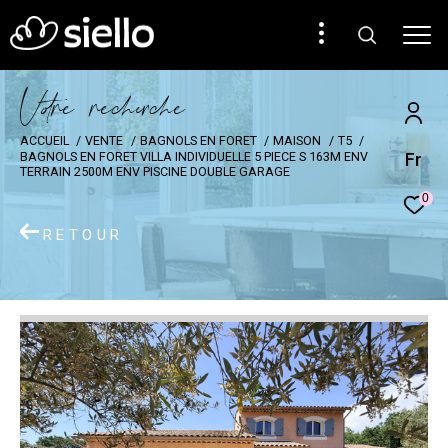
V
o
r
e
r
e
c
e
c
e
ACCUEIL
VENTE
BAGNOLS EN FORET
MAISON
T5
Fr
BAGNOLS EN FORET VILLA INDIVIDUELLE 5 PIECE S 163M ENV
TERRAIN 2500M ENV PISCINE DOUBLE GARAGE
0
RETOUR