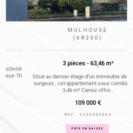
MULHOUSE
(68200)
3 pièces - 63,46 m²
é
h
Situé au dernier étage d’un immeuble de style b
ourgeois , cet appartement sous combles de 6
3,46 m² Carrez offre...
109 000 €
REF : V290000084
PRIX EN BAISSE