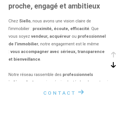
proche, engagé et ambitieux
Chez
Siello
, nous avons une vision claire de
l’immobilier :
proximité, écoute, efficacité
. Que
vous soyez
vendeur, acquéreur
ou
professionnel
de l’immobilier
, notre engagement est le même
:
vous accompagner avec sérieux, transparence
et bienveillance
.
Notre réseau rassemble des
professionnels
indépendants
passionnés, implantés localement, qui
connaissent parfaitement leur secteur et partagent
CONTACT
des valeurs communes :
✔ L’humain avant tout
✔ Une grande réactivité