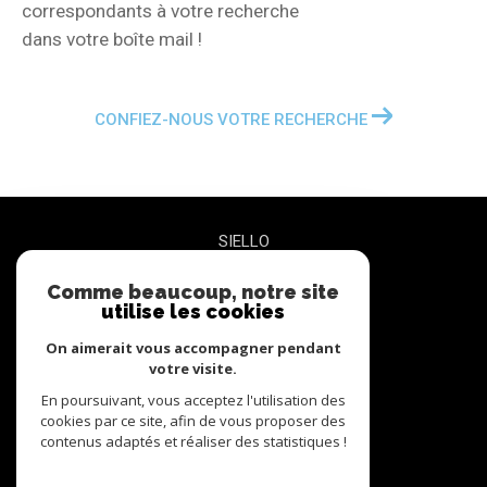
correspondants à votre recherche
dans votre boîte mail !
CONFIEZ-NOUS VOTRE RECHERCHE
SIELLO
Comme beaucoup, notre site
06 27 47 68 72
utilise les cookies
contact@siello.co
5 RUE PLEYEL BUREAU 3
On aimerait vous accompagner pendant
93200
Saint-Denis
votre visite.
En poursuivant, vous acceptez l'utilisation des
cookies par ce site, afin de vous proposer des
nous suivre sur
contenus adaptés et réaliser des statistiques !