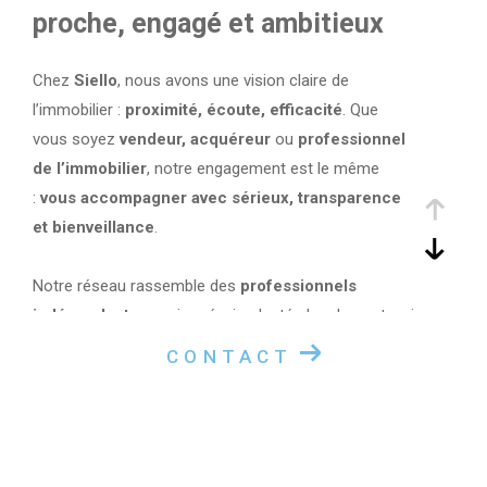
proche, engagé et ambitieux
Chez
Siello
, nous avons une vision claire de
l’immobilier :
proximité, écoute, efficacité
. Que
vous soyez
vendeur, acquéreur
ou
professionnel
de l’immobilier
, notre engagement est le même
:
vous accompagner avec sérieux, transparence
et bienveillance
.
Notre réseau rassemble des
professionnels
indépendants
passionnés, implantés localement, qui
connaissent parfaitement leur secteur et partagent
CONTACT
des valeurs communes :
✔ L’humain avant tout
✔ Une grande réactivité