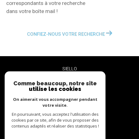
correspondants à votre recherche
dans votre boîte mail !
CONFIEZ-NOUS VOTRE RECHERCHE
SIELLO
Comme beaucoup, notre site
06 27 47 68 72
utilise les cookies
contact@siello.co
5 RUE PLEYEL BUREAU 3
On aimerait vous accompagner pendant
93200
Saint-Denis
votre visite.
En poursuivant, vous acceptez l'utilisation des
cookies par ce site, afin de vous proposer des
nous suivre sur
contenus adaptés et réaliser des statistiques !