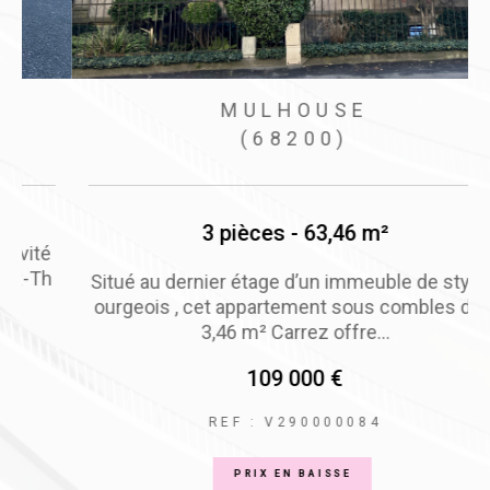
MULHOUSE
(68200)
3 pièces - 63,46 m²
é
h
Situé au dernier étage d’un immeuble de style b
ourgeois , cet appartement sous combles de 6
3,46 m² Carrez offre...
109 000 €
REF : V290000084
PRIX EN BAISSE