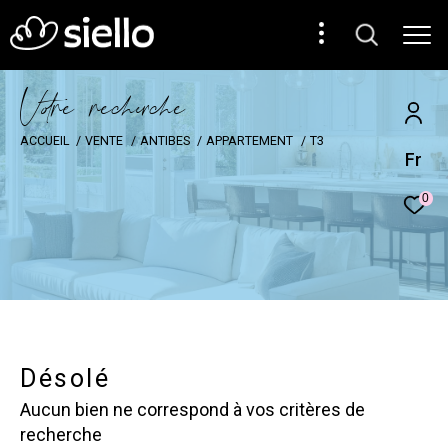
V
o
r
e
r
e
c
e
c
e
ACCUEIL
VENTE
ANTIBES
APPARTEMENT
T3
Fr
0
Désolé
Aucun bien ne correspond à vos critères de
recherche