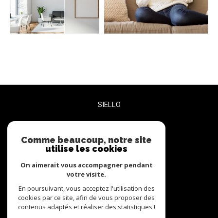
SIELLO
06 27 47 68 72
contact@siello.co
Comme beaucoup, notre site
utilise les cookies
5 RUE PLEYEL BUREAU 3
93200
Saint-Denis
On aimerait vous accompagner pendant
votre visite.
En poursuivant, vous acceptez l'utilisation des
nous suivre sur
cookies par ce site, afin de vous proposer des
contenus adaptés et réaliser des statistiques !