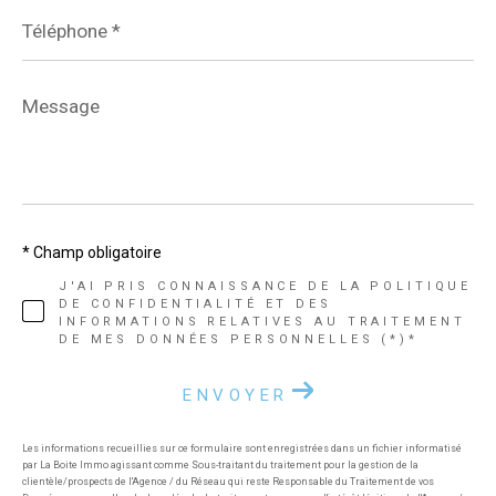
Téléphone
*
Message
*
* Champ obligatoire
J'AI PRIS CONNAISSANCE DE LA POLITIQUE
DE CONFIDENTIALITÉ ET DES
INFORMATIONS RELATIVES AU TRAITEMENT
DE MES DONNÉES PERSONNELLES (*)*
ENVOYER
Les informations recueillies sur ce formulaire sont enregistrées dans un fichier informatisé
par La Boite Immo agissant comme Sous-traitant du traitement pour la gestion de la
clientèle/prospects de l'Agence / du Réseau qui reste Responsable du Traitement de vos