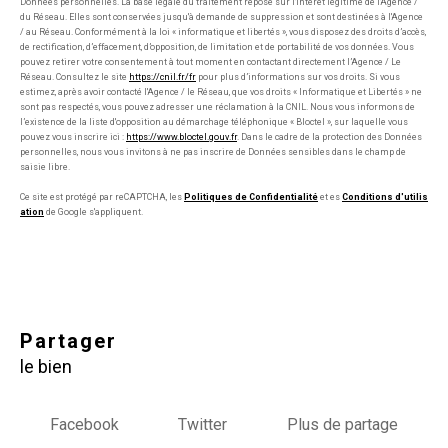
Données personnelles. La base légale du traitement repose sur l'intérêt légitime de l'Agence /
du Réseau. Elles sont conservées jusqu'à demande de suppression et sont destinées à l'Agence
/ au Réseau. Conformément à la loi « informatique et libertés », vous disposez des droits d’accès,
de rectification, d’effacement, d’opposition, de limitation et de portabilité de vos données. Vous
pouvez retirer votre consentement à tout moment en contactant directement l’Agence / Le
Réseau. Consultez le site
https://cnil.fr/fr
pour plus d’informations sur vos droits. Si vous
estimez, après avoir contacté l'Agence / le Réseau, que vos droits « Informatique et Libertés » ne
sont pas respectés, vous pouvez adresser une réclamation à la CNIL. Nous vous informons de
l’existence de la liste d'opposition au démarchage téléphonique « Bloctel », sur laquelle vous
pouvez vous inscrire ici :
https://www.bloctel.gouv.fr
. Dans le cadre de la protection des Données
personnelles, nous vous invitons à ne pas inscrire de Données sensibles dans le champ de
saisie libre.
Ce site est protégé par reCAPTCHA, les
Politiques de Confidentialité
et es
Conditions d'utilis
ation
de Google s'appliquent.
partager
le bien
Facebook
Twitter
Plus de partage