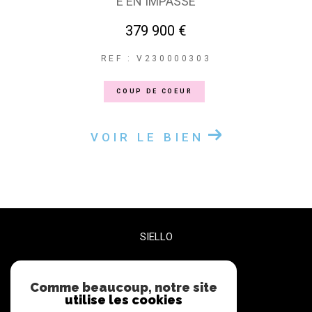
E EN IMPASSE
379 900 €
REF : V230000303
COUP DE COEUR
VOIR LE BIEN
SIELLO
06 27 47 68 72
contact@siello.co
Comme beaucoup, notre site
utilise les cookies
5 RUE PLEYEL BUREAU 3