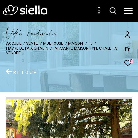
V
o
r
e
r
e
c
e
c
e
ACCUEIL
VENTE
MULHOUSE
MAISON
T5
Fr
HAVRE DE PAIX CITADIN CHARMANTE MAISON TYPE CHALET A
VENDRE
0
RETOUR